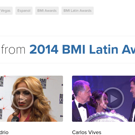
 Vegas
Espanol
BMI Awards
BMI Latin Awards
 from
2014 BMI Latin A
drio
Carlos Vives