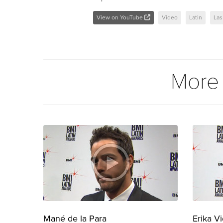
View on YouTube
Video
Latin
Las
More
Mané de la Para
Erika Vi