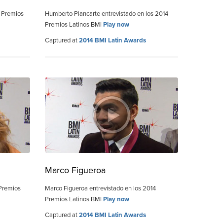
4 Premios
Humberto Plancarte entrevistado en los 2014
Premios Latinos BMI
Play now
Captured at
2014 BMI Latin Awards
Marco Figueroa
 Premios
Marco Figueroa entrevistado en los 2014
Premios Latinos BMI
Play now
Captured at
2014 BMI Latin Awards