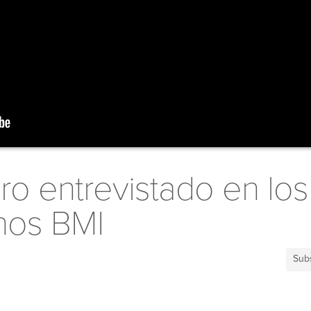
ro entrevistado en los
nos BMI
Sub