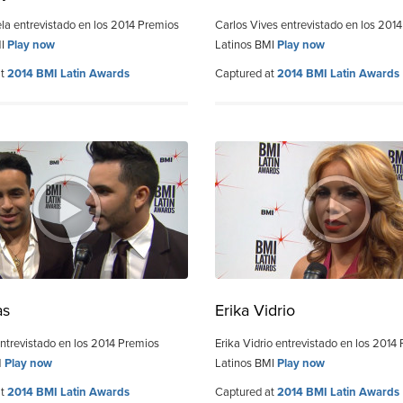
ela entrevistado en los 2014 Premios
Carlos Vives entrevistado en los 201
MI
Play now
Latinos BMI
Play now
at
2014 BMI Latin Awards
Captured at
2014 BMI Latin Awards
as
Erika Vidrio
ntrevistado en los 2014 Premios
Erika Vidrio entrevistado en los 2014
M
Play now
Latinos BMI
Play now
at
2014 BMI Latin Awards
Captured at
2014 BMI Latin Awards