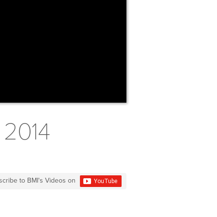
 2014
scribe to BMI's Videos on