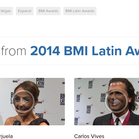
 Vegas
Espanol
BMI Awards
BMI Latin Awards
 from
2014 BMI Latin A
rjuela
Carlos Vives