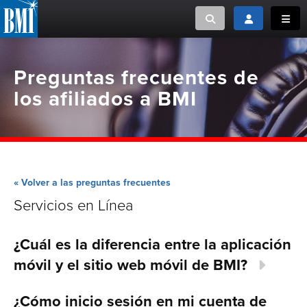
Toggle search
Toggle login
Toggl
MUSIC CREATORS AND PUBLISHERS
ABOUT
Preguntas frecuentes de
los afiliados a BMI
or Search Songview
MUSIC USERS/LICENSEES
CREATORS
CLOSE
MUSIC USERS
NEWS
« Volver a las preguntas frecuentes
Servicios en Línea
CAREERS
¿Cuál es la diferencia entre la aplicación
ADVOCACY
móvil y el sitio web móvil de BMI?
LOGIN
¿Cómo inicio sesión en mi cuenta de